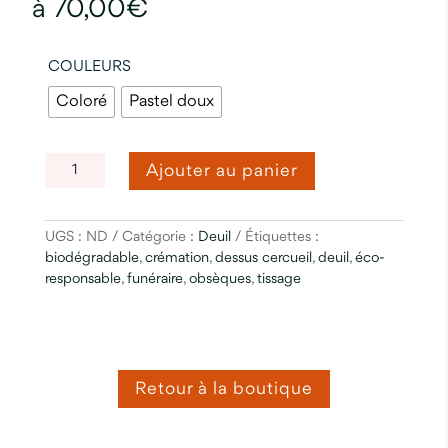
70,00
€
COULEURS
Coloré
Pastel doux
QUANTITÉ
Ajouter au panier
DE
COMPOSITION
DEUIL
UGS :
ND
Catégorie :
Deuil
Étiquettes :
BIODÉGRADABLE
biodégradable
,
crémation
,
dessus cercueil
,
deuil
,
éco-
responsable
,
funéraire
,
obsèques
,
tissage
Retour à la boutique