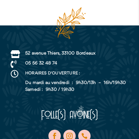
a
plusieurs
variations.
Les
options
peuvent
être

52 avenue Thiers, 33100 Bordeaux
choisies

05 56 32 48 74
sur

HORAIRES D'OUVERTURE :
la
page
Du mardi au vendredi : 9h30/13h – 16h/19h30
Samedi : 9h30 / 19h30
du
produit