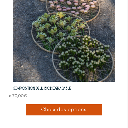
COMPOSITION DEUIL BIODÉGRADABLE
70,00
€
Choix des options
Ce
produit