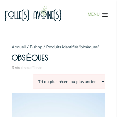
Accueil
/
E-shop
/ Produits identifiés “obsèques”
OBSÈQUES
Trié
3 résultats affichés
du
plus
récent
au
plus
Quick view
ancien