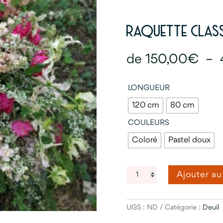
RAQUETTE CLAS
150,00
€
–
LONGUEUR
120 cm
80 cm
COULEURS
Coloré
Pastel doux
QUANTITÉ
Ajouter au
DE
RAQUETTE
CLASSIQUE
UGS :
ND
Catégorie :
Deuil