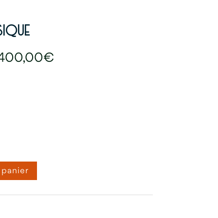
SIQUE
Plage
400,00
€
de
prix :
150,00€
à
400,00€
 panier