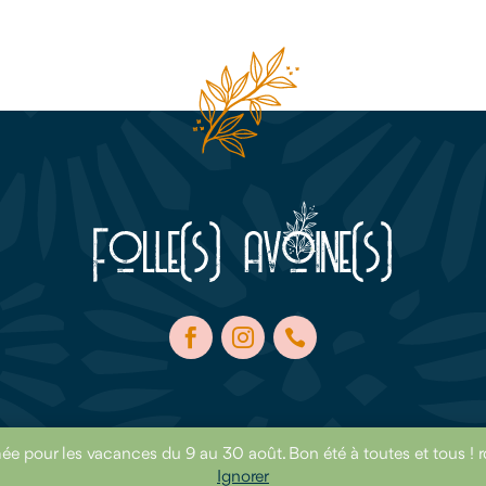
ée pour les vacances du 9 au 30 août. Bon été à toutes et tous ! r
Ignorer
Un site qui a
Fière Allure
by
intento
|
Mentions légales