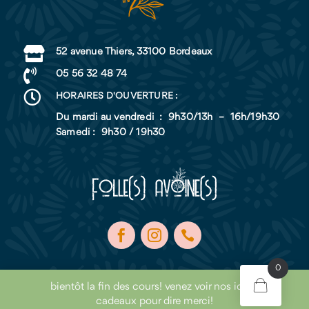

52 avenue Thiers, 33100 Bordeaux

05 56 32 48 74

HORAIRES D'OUVERTURE :
Du mardi au vendredi : 9h30/13h – 16h/19h30
Samedi : 9h30 / 19h30
0
bientôt la fin des cours! venez voir nos idées
cadeaux pour dire merci!
Un site qui a
Fière Allure
by
intento
|
Mentions