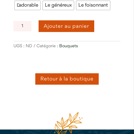
à
L'adorable
Le généreux
Le foisonnant
70,00€
QUANTITÉ
Ajouter au panier
DE
BOUQUET
ROND
UGS :
ND
Catégorie :
Bouquets
CLASSIQUE
-
PASTEL
ET
DOUX
Retour à la boutique